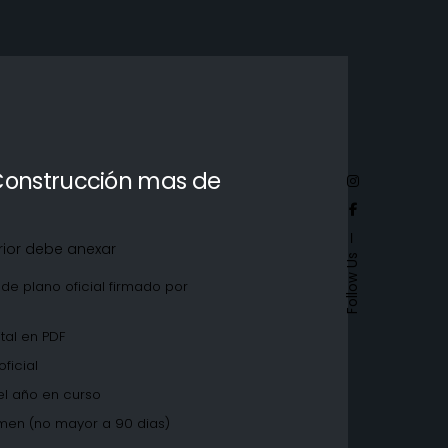
Construcción mas de
rior debe anexar
Follow Us
a de plano oficial firmado por
O
tal en PDF
ficial
el año en curso
men (no mayor a 90 dias)