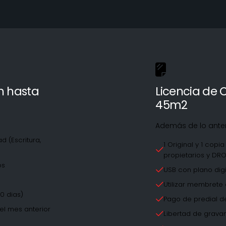
n hasta
Licencia de 
45m2
Además de lo ante
 (Escritura,
1 Original y 1 copi
propietarios y DR
os
USB con plano digi
Utilizar membrete o
0 dias)
Pago de predial d
l mes anterior
Libertad de grava