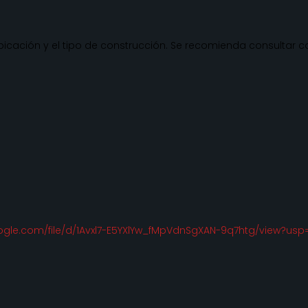
¿Buscar oportunidad de trabaj
Ver puestos abiertos
ubicación y el tipo de construcción. Se recomienda consultar
ono
.127.2627
o
tarq.mx
oogle.com/file/d/1Avxl7-E5YXlYw_fMpVdnSgXAN-9q7htg/view?usp
os derechos reservados.