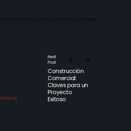
noticias e información periodica
sobre STAQRMX (Grupo STARQCON)
o?
en mi correo.
 con la dependencia municipal correspondiente
Next
Post
Construcción
Comercial:
Claves para un
Proyecto
=sharing
Exitoso
Aviso de Privacidad.