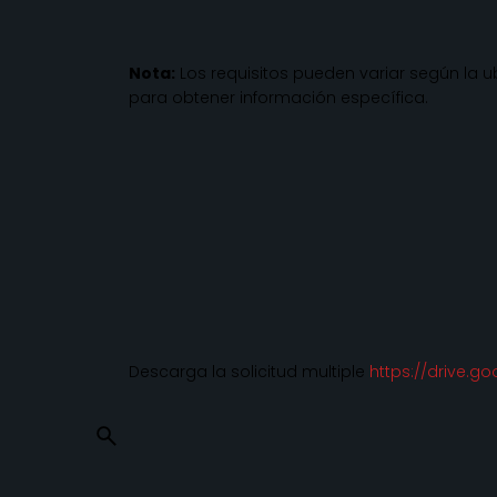
Fb.
/
Ig.
/
Tw.
/
Be.
Nota:
Los requisitos pueden variar según la 
Teléf
para obtener información específica.
+52.878
Corre
Web@s
Descarga la solicitud multiple
https://drive.g
© 2016-2025
STARQMX (Grupo STARQCON)
. Todos l