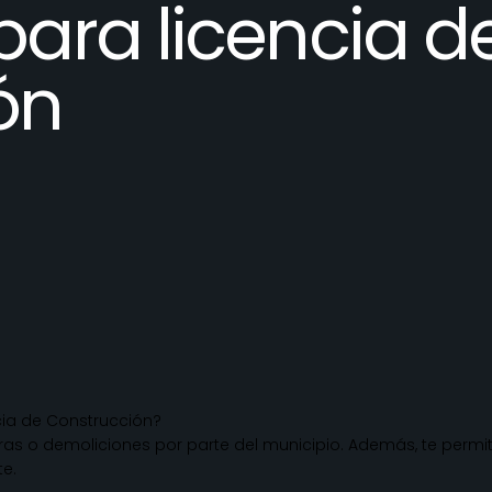
para licencia d
ón
cia de Construcción?
as o demoliciones por parte del municipio. Además, te permite
te.