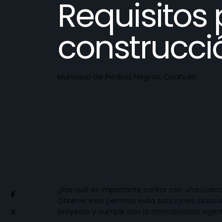
Requisitos 
construcci
Municipio de Piedras Negras, Coahuila
¿Por qué es importante contar con una Licen
Obtener este permiso evita sanciones, clausur
proyecto y cumplir con la normatividad vigen