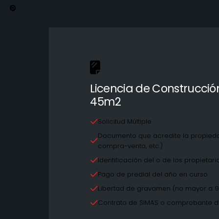
Licencia de Construcció
45m2
Solicitud Múltiple
Documento que acredite la propiedad
compra-venta, etc.)
Identificación del o de los propietari
Pago de predial del año en curso
Libertad de gravamen (no mayor a 9
Contrato de SIMAS o comprobante de