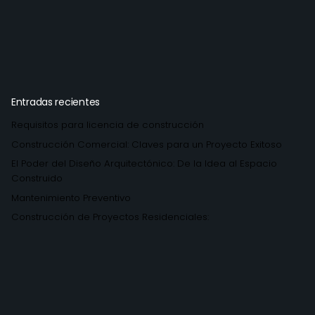
Entradas recientes
Requisitos para licencia de construcción
Construcción Comercial: Claves para un Proyecto Exitoso
El Poder del Diseño Arquitectónico: De la Idea al Espacio
Construido
Mantenimiento Preventivo
Construcción de Proyectos Residenciales: